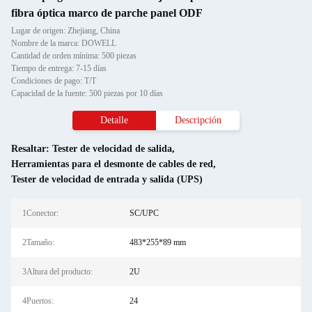
fibra óptica marco de parche panel ODF
Lugar de origen: Zhejiang, China
Nombre de la marca: DOWELL
Cantidad de orden mínima: 500 piezas
Tiempo de entrega: 7-15 días
Condiciones de pago: T/T
Capacidad de la fuente: 500 piezas por 10 días
Detalle
Descripción
Resaltar:
Tester de velocidad de salida
,
Herramientas para el desmonte de cables de red
,
Tester de velocidad de entrada y salida (UPS)
1Conector:
SC/UPC
2Tamaño:
483*255*89 mm
3Altura del producto:
2U
4Puertos:
24