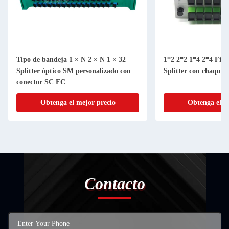
Tipo de bandeja 1 × N 2 × N 1 × 32
1*2 2*2 1*4 2*4 Fibr
Splitter óptico SM personalizado con
Splitter con chaque
conector SC FC
Obtenga el mejor precio
Obtenga el m
Contacto