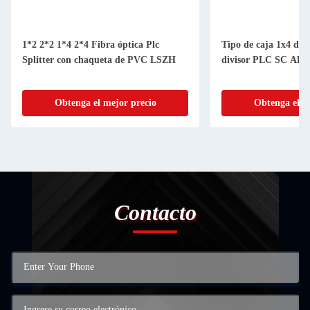
1*2 2*2 1*4 2*4 Fibra óptica Plc
Tipo de caja 1x4 divi
Splitter con chaqueta de PVC LSZH
divisor PLC SC APC
Obtenga el mejor precio
Obtenga el m
Contacto