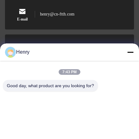
henry@cn-ftth.com
E-mail
0086-574-27877377
Henry
Teléfono
7:43 PM
Good day, what product are you looking for?
DOWELL INDUSTRY GROUP LIMITED
DOWELL INDUSTRY GROUP LIMITED