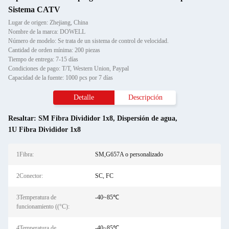
Sistema CATV
Lugar de origen: Zhejiang, China
Nombre de la marca: DOWELL
Número de modelo: Se trata de un sistema de control de velocidad.
Cantidad de orden mínima: 200 piezas
Tiempo de entrega: 7-15 días
Condiciones de pago: T/T, Western Union, Paypal
Capacidad de la fuente: 1000 pcs por 7 días
Detalle
Descripción
Resaltar:
SM Fibra Divididor 1x8
,
Dispersión de agua
,
1U Fibra Divididor 1x8
1Fibra:
SM,G657A o personalizado
2Conector:
SC, FC
3Temperatura de
-40~85℃
funcionamiento ((°C):
4Temperatura de
-40~85℃