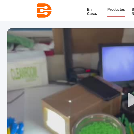
En
Productos
S
Casa.
N