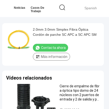
Noticias
Casos De
Spanish
Trabajo
2.0mm 3.0mm Simplex Fibra Óptica
Cordón de parche SC APC a SC APC SM
Contacta ahora
Más información
Vídeos relacionados
Cierre de empalme de fibr
a óptica tipo domo de 24
núcleos con 2 puertos de
entrada y 2 de salida y pro
tección ambiental IP68
Cierre de empalme de fibra ópti