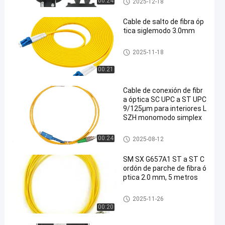
00:24
2025-12-18
ca
Cable de salto de fibra óp
tica siglemodo 3.0mm
Cable de conexión de fibra ópti
2025-11-18
ca
00:21
Cable de conexión de fibr
a óptica SC UPC a ST UPC
9/125μm para interiores L
SZH monomodo simplex
Cable de conexión de fibra ópti
00:24
2025-08-12
ca
SM SX G657A1 ST a ST C
ordón de parche de fibra ó
ptica 2.0 mm, 5 metros
Cable de conexión de fibra ópti
2025-11-26
ca
00:20