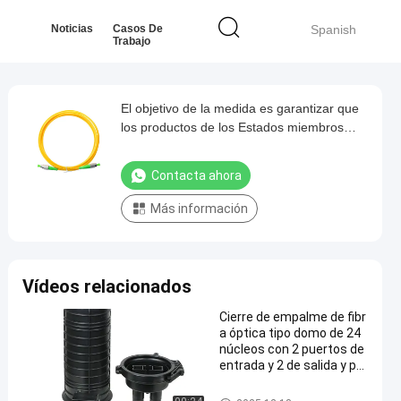
Noticias
Casos De
Spanish
Trabajo
El objetivo de la medida es garantizar que
los productos de los Estados miembros
estén protegidos contra el riesgo de
contaminación.
Contacta ahora
Más información
Vídeos relacionados
Cierre de empalme de fibr
a óptica tipo domo de 24
núcleos con 2 puertos de
entrada y 2 de salida y pro
tección ambiental IP68
Cierre de empalme de fibra ópti