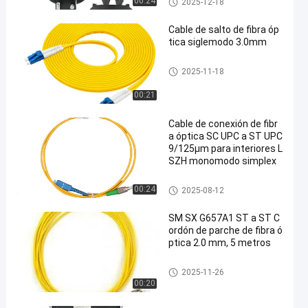
00:24
2025-12-18
ca
Cable de salto de fibra óp
tica siglemodo 3.0mm
Cable de conexión de fibra ópti
2025-11-18
ca
00:21
Cable de conexión de fibr
a óptica SC UPC a ST UPC
9/125μm para interiores L
SZH monomodo simplex
Cable de conexión de fibra ópti
00:24
2025-08-12
ca
SM SX G657A1 ST a ST C
ordón de parche de fibra ó
ptica 2.0 mm, 5 metros
Cable de conexión de fibra ópti
2025-11-26
ca
00:20