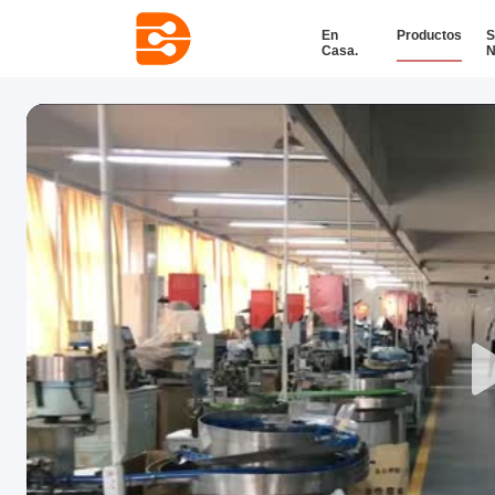
En
Productos
S
Casa.
N