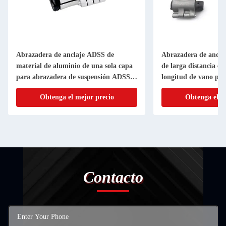
Abrazadera de anclaje ADSS de
Abrazadera de ancla
material de aluminio de una sola capa
de larga distancia c
para abrazadera de suspensión ADSS
longitud de vano par
de 9-11 mm de diámetro
Obtenga el mejor precio
Obtenga el m
Contacto