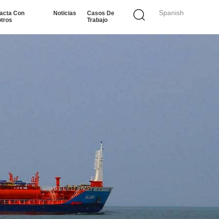
Spanish
acta Con
Noticias
Casos De
tros
Trabajo