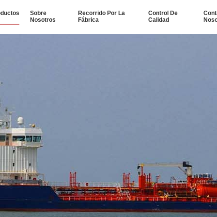
oductos
Sobre
Recorrido Por La
Control De
Cont
Nosotros
Fábrica
Calidad
Noso