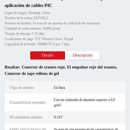
aplicación de cables PIC
Lugar de origen: Zhejiang, China
Nombre de la marca: DOWELL
Número de modelo: Se trata de un sistema de control de las emisiones.
Cantidad de orden mínima: 10000 piezas
Tiempo de entrega: 7-15 días
Condiciones de pago: T/T, Western Union, Paypal
Capacidad de la fuente: 100000 PCS por 7 días
Detalle
Descripción
Resaltar:
Conector de trasero rojo
,
El empalme rojo del trasero
,
Conector de tope relleno de gel
1Tipo de conector:
En línea
Con un contenido de aluminio superior a 0,9
2Características especiales:
g/m2
3El aislamiento máximo:
0.125′′
4AWG (mm2) Alcance del
Se trata de una muestra de las características de