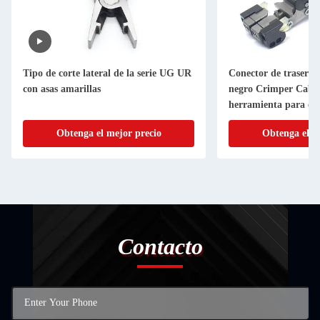
Tipo de corte lateral de la serie UG UR
Conector de trasero 
con asas amarillas
negro Crimper Cabl
herramienta para con
Picabond
Obtenga el mejor precio
Obtenga el m
Contacto