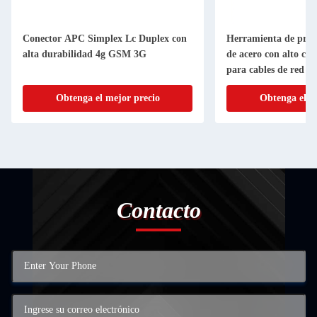
Conector APC Simplex Lc Duplex con
Herramienta de pren
alta durabilidad 4g GSM 3G
de acero con alto co
para cables de red C
con conectores RJ11
Obtenga el mejor precio
Obtenga el m
Contacto