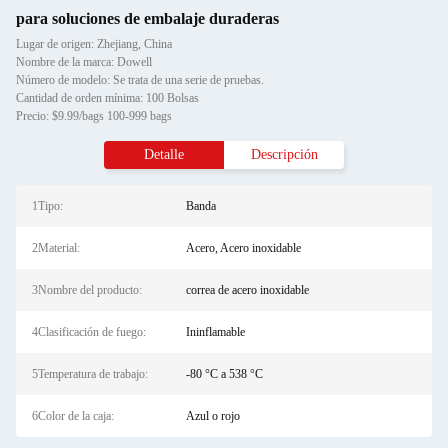
para soluciones de embalaje duraderas
Lugar de origen: Zhejiang, China
Nombre de la marca: Dowell
Número de modelo: Se trata de una serie de pruebas.
Cantidad de orden mínima: 100 Bolsas
Precio: $9.99/bags 100-999 bags
Detalle
Descripción
1Tipo:
Banda
2Material:
Acero, Acero inoxidable
3Nombre del producto:
correa de acero inoxidable
4Clasificación de fuego:
Ininflamable
5Temperatura de trabajo:
-80 °C a 538 °C
6Color de la caja:
Azul o rojo