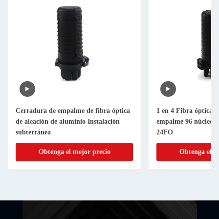
Cerradura de empalme de fibra óptica
1 en 4 Fibra óptica f
de aleación de aluminio Instalación
empalme 96 núcleos d
subterránea
24FO
Obtenga el mejor precio
Obtenga el m