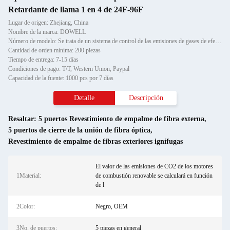
Retardante de llama 1 en 4 de 24F-96F
Lugar de origen: Zhejiang, China
Nombre de la marca: DOWELL
Número de modelo: Se trata de un sistema de control de las emisiones de gases de efecto invernadero
Cantidad de orden mínima: 200 piezas
Tiempo de entrega: 7-15 días
Condiciones de pago: T/T, Western Union, Paypal
Capacidad de la fuente: 1000 pcs por 7 días
Detalle
Descripción
Resaltar:
5 puertos Revestimiento de empalme de fibra externa
,
5 puertos de cierre de la unión de fibra óptica
,
Revestimiento de empalme de fibras exteriores ignífugas
El valor de las emisiones de CO2 de los motores
1Material:
de combustión renovable se calculará en función
de l
2Color:
Negro, OEM
3No. de puertos:
5 piezas en general