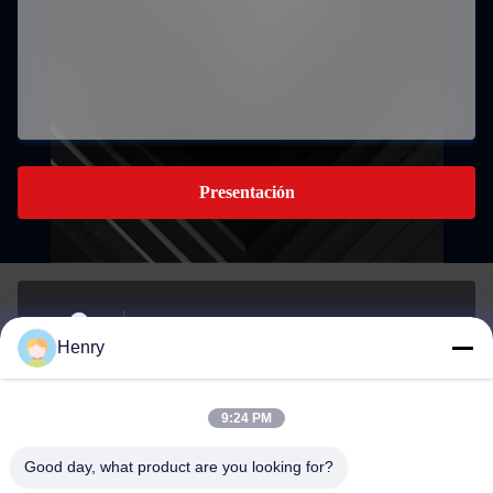
Presentación
Edificio A, 959 PARQUE INDUSTRIAL, No. 959,
Henry
CALLE CHENGXIN, YINZHOU, Ningbo, China
DIRECCIÓN
9:24 PM
henry@cn-ftth.com
Good day, what product are you looking for?
E-mail