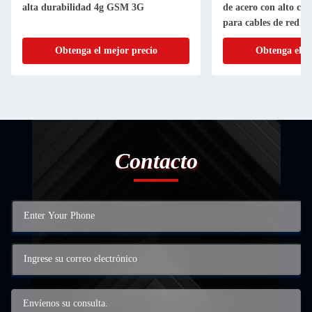
alta durabilidad 4g GSM 3G
de acero con alto co
para cables de red C
con conectores RJ11
Obtenga el mejor precio
Obtenga el m
Contacto